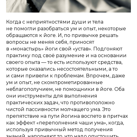
Когда с неприятностями души и тела
не помогли разобраться ум и опыт, некоторые
обращаются к йоге. И, по привычке решать
вопросы не меняя себя, приносят
в «монастырь» йоги свой «устав». Подгоняют
практику под своё разумение и на основании
своего опыта — то есть используют средства,
которые оказались несостоятельными, а то
и сами привели к проблемам. Впрочем, даже
ум и опыт, не скомпрометированные
неблагополучием, не помощники в йоге. Оба
они инструменты для выполнения
практических задач, что противоположно
чистой пассивности молчащего ума. Это
препятствие на пути йогина воспето в притчах
как эффект «переполнения чаши ума», когда,
используя привычный метод получения
знаний, наполняют то, что надо опустошить.