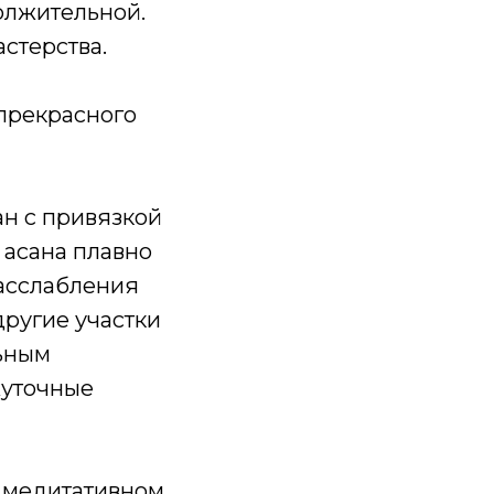
олжительной.
стерства.
«прекрасного
ан с привязкой
 асана плавно
расслабления
другие участки
льным
жуточные
в медитативном