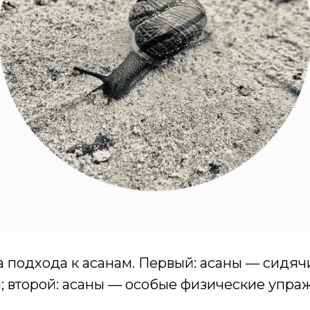
а подхода к асанам. Первый: асаны — сидяч
; второй: асаны — особые физические упра