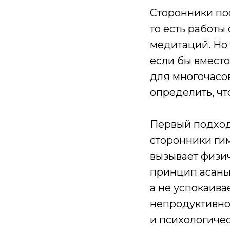
Сторонники пос
то есть работы
медитаций. Но т
если бы вмест
для многочасов
определить, ч
Первый подход
сторонники ги
вызывает физич
принцип асаны 
а не успокаива
непродуктивно
и психологичес