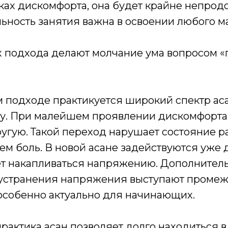
ках дискомфорта, она будет крайне непрод
ность занятия важна в освоении любого ма
их подхода делают молчание ума вопросом 
м подходе практикуется широкий спектр ас
лу. При малейшем проявлении дискомфорта
ругую. Такой переход нарушает состояние 
ем боль. В новой асане задействуются уже 
дает накапливаться напряжению. Дополните
устранения напряжения выступают проме
 особенно актуально для начинающих.
рактика асан позволяет долго находиться 