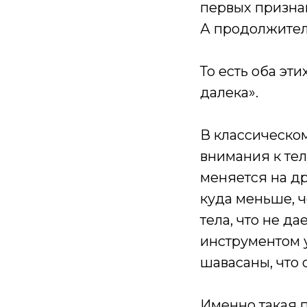
первых призна
А продолжитель
То есть оба эт
далека».
В классическо
внимания к те
меняется на д
куда меньше, ч
тела, что не 
инструментом 
шавасаны, что
Именно такая п