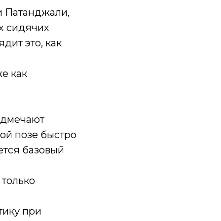
и Патанджали,
их сидячих
ядит это, как
же как
одмечают
ой позе быстро
ется базовый
 только
тику при