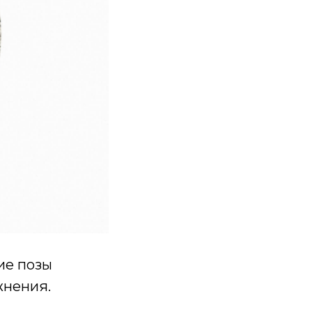
ие позы
жнения.