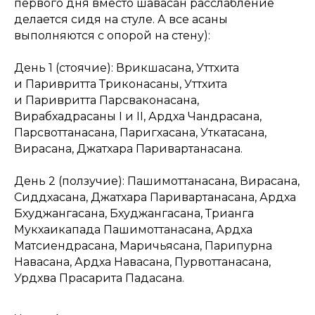
первого дня вместо шавасан расслабление
делается сидя на стуле. А все асаны
выполняются с опорой на стену):
День 1 (стоячие): Врикшасана, Уттхита
и Паривритта Триконасаны, Уттхита
и Паривритта Парсваконасана,
Вирабхадрасаны I и II, Ардха Чандрасана,
Парсвоттанасана, Паригхасана, Уткатасана,
Вирасана, Джатхара Паривартанасана.
День 2 (ползучие): Пашимоттанасана, Вирасана,
Сиддхасана, Джатхара Паривартанасана, Ардха
Бхуджангасана, Бхуджангасана, Трианга
Мукхаикапада Пашимоттанасана, Ардха
Матсиендрасана, Маричьясана, Парипурна
Навасана, Ардха Навасана, Пурвоттанасана,
Урдхва Прасарита Падасана.