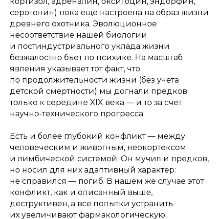
кортизол, адреналин, окситоцин, эндорфин,
серотонин) пока еще настроена на образ жизни
древнего охотника. Эволюционное
несоответствие нашей биологии
и постиндустриального уклада жизни
безжалостно бьет по психике. На масштаб
явления указывает тот факт, что
по продолжительности жизни (без учета
детской смертности) мы догнали предков
только к середине XIX века — и то за счет
научно-технического прогресса.
Есть и более глубокий конфликт — между
человеческим и животным, неокортексом
и лимбической системой. Он мучил и предков,
но носил для них адаптивный характер:
не справился — погиб. В нашем же случае этот
конфликт, как и описанный выше,
деструктивен, а все попытки устранить
их увеличивают фармакологическую